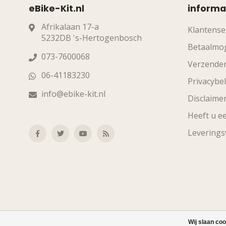
eBike-Kit.nl
informa
Afrikalaan 17-a
Klantense
5232DB 's-Hertogenbosch
Betaalmog
073-7600068
Verzende
06-41183230
Privacybel
info@ebike-kit.nl
Disclaime
Heeft u ee
Levering
Wij slaan co