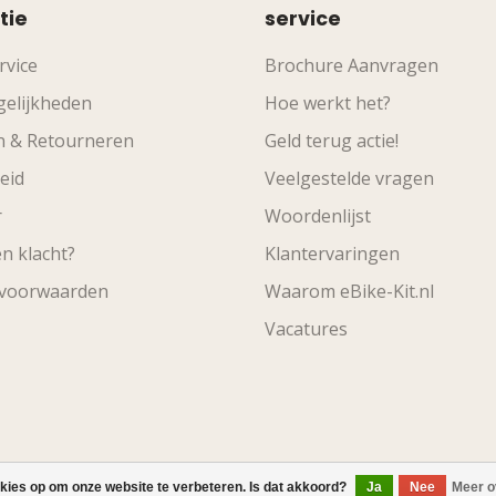
tie
service
rvice
Brochure Aanvragen
elijkheden
Hoe werkt het?
n & Retourneren
Geld terug actie!
eid
Veelgestelde vragen
r
Woordenlijst
n klacht?
Klantervaringen
svoorwaarden
Waarom eBike-Kit.nl
Vacatures
© Copyright 2026 eBike-Kit.nl
okies op om onze website te verbeteren. Is dat akkoord?
Ja
Nee
Meer o