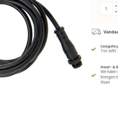
Vandaa
Laagste p
Tot zelfs
Haal- & 
We halen 
brengen na
thuis!