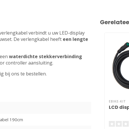
Gerelate
verlengkabel verbindt u uw LED-display
wset. De verlengkabel heeft
een lengte
n een
waterdichte stekkerverbinding
r controller aansluiting.
 bij ons te bestellen.
EBIKE-KIT
LCD dis
kabel 190cm