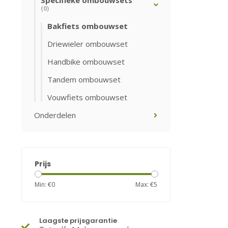
Specifieke ombouwsets
(0)
Bakfiets ombouwset
Driewieler ombouwset
Handbike ombouwset
Tandem ombouwset
Vouwfiets ombouwset
Onderdelen
Prijs
Min: €
0
Max: €
5
Laagste prijsgarantie