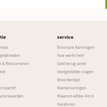
tie
service
rvice
Brochure Aanvragen
elijkheden
Hoe werkt het?
n & Retourneren
Geld terug actie!
eid
Veelgestelde vragen
r
Woordenlijst
n klacht?
Klantervaringen
svoorwaarden
Waarom eBike-Kit.nl
Vacatures