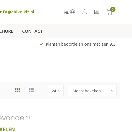
0
info@ebike-kit.nl
NL
CHURE
CONTACT
Klanten beoordelen ons met een 9,3!
evonden!
KELEN