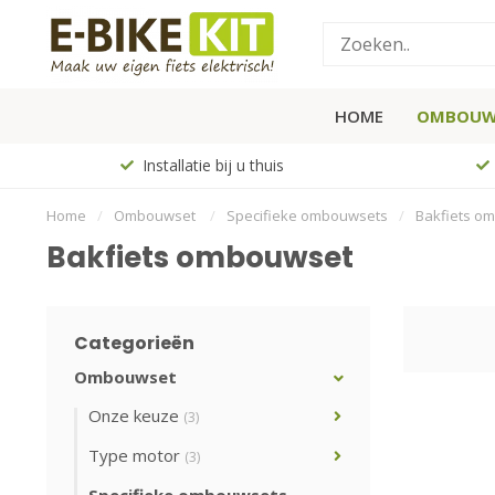
HOME
OMBOUW
Installatie bij u thuis
Home
/
Ombouwset
/
Specifieke ombouwsets
/
Bakfiets o
Bakfiets ombouwset
Categorieën
Ombouwset
Onze keuze
(3)
Type motor
(3)