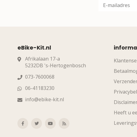
eBike-Kit.nl
informa
Afrikalaan 17-a
Klantense
5232DB 's-Hertogenbosch
Betaalmog
073-7600068
Verzende
06-41183230
Privacybel
info@ebike-kit.nl
Disclaime
Heeft u ee
Levering