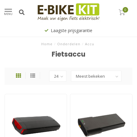
0
MENU
Laagste prijsgarantie
Home
/
Onderdelen
/
Accu
Fietsaccu