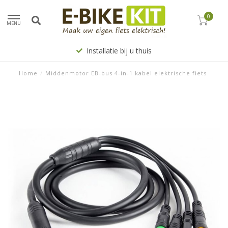
0
MENU
Installatie bij u thuis
Home
/
Middenmotor EB-bus 4-in-1 kabel elektrische fiets