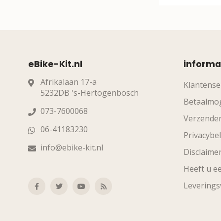
eBike-Kit.nl
informa
Afrikalaan 17-a
Klantense
5232DB 's-Hertogenbosch
Betaalmog
073-7600068
Verzende
06-41183230
Privacybel
info@ebike-kit.nl
Disclaime
Heeft u ee
Levering