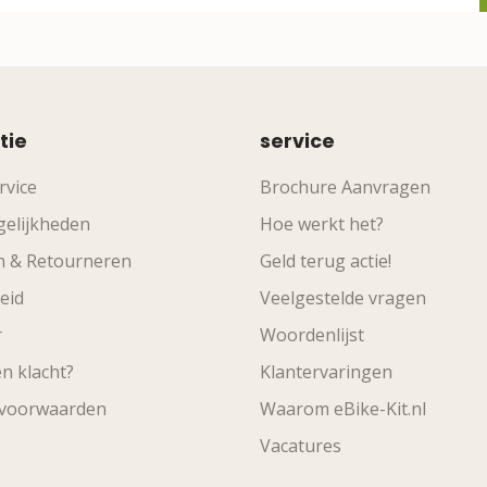
tie
service
rvice
Brochure Aanvragen
elijkheden
Hoe werkt het?
n & Retourneren
Geld terug actie!
eid
Veelgestelde vragen
r
Woordenlijst
n klacht?
Klantervaringen
svoorwaarden
Waarom eBike-Kit.nl
Vacatures