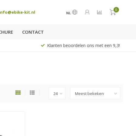
0
info@ebike-kit.nl
NL
CHURE
CONTACT
Klanten beoordelen ons met een 9,3!