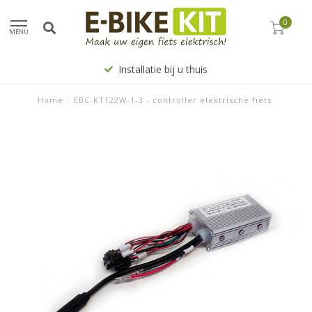
0
MENU
Installatie bij u thuis
Home
/
EBC-KT122W-1-3 - controller elektrische fiets