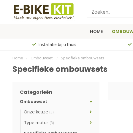
HOME
OMBOUW
Installatie bij u thuis
Home
/
Ombouwset
/
Specifieke ombouwsets
Specifieke ombouwsets
Categorieën
Ombouwset
Onze keuze
(3)
Type motor
(3)