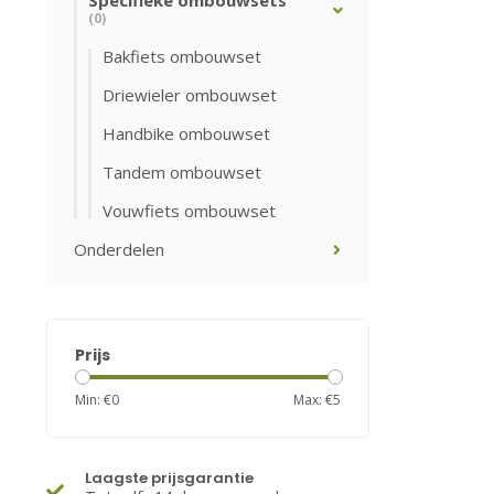
Specifieke ombouwsets
(0)
Bakfiets ombouwset
Driewieler ombouwset
Handbike ombouwset
Tandem ombouwset
Vouwfiets ombouwset
Onderdelen
Prijs
Min: €
0
Max: €
5
Laagste prijsgarantie