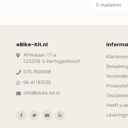
eBike-Kit.nl
informa
Afrikalaan 17-a
Klantense
5232DB 's-Hertogenbosch
Betaalmog
073-7600068
Verzende
06-41183230
Privacybel
info@ebike-kit.nl
Disclaime
Heeft u ee
Levering