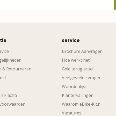
tie
service
rvice
Brochure Aanvragen
elijkheden
Hoe werkt het?
n & Retourneren
Geld terug actie!
eid
Veelgestelde vragen
r
Woordenlijst
n klacht?
Klantervaringen
svoorwaarden
Waarom eBike-Kit.nl
Vacatures