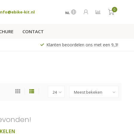
0
info@ebike-kit.nl
NL
CHURE
CONTACT
Klanten beoordelen ons met een 9,3!
evonden!
KELEN