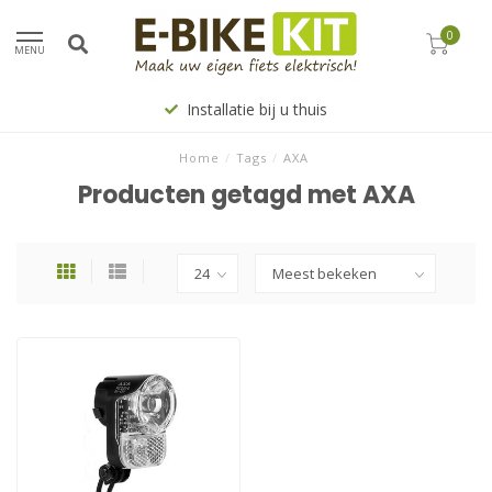
0
MENU
Installatie bij u thuis
Home
/
Tags
/
AXA
Producten getagd met AXA