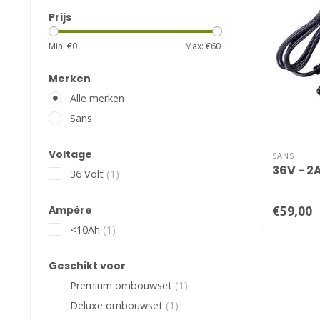
Prijs
Min: €
0
Max: €
60
Merken
Alle merken
Sans
Voltage
SANS
36V - 2
36 Volt
(1)
€59,00
Ampère
<10Ah
(1)
Geschikt voor
Premium ombouwset
(1)
Deluxe ombouwset
(1)