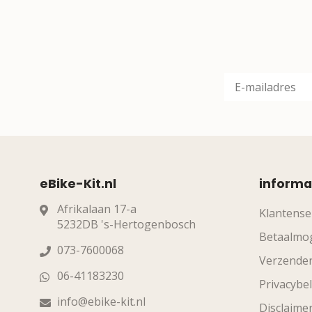
eBike-Kit.nl
informa
Afrikalaan 17-a
Klantense
5232DB 's-Hertogenbosch
Betaalmog
073-7600068
Verzende
06-41183230
Privacybel
info@ebike-kit.nl
Disclaime