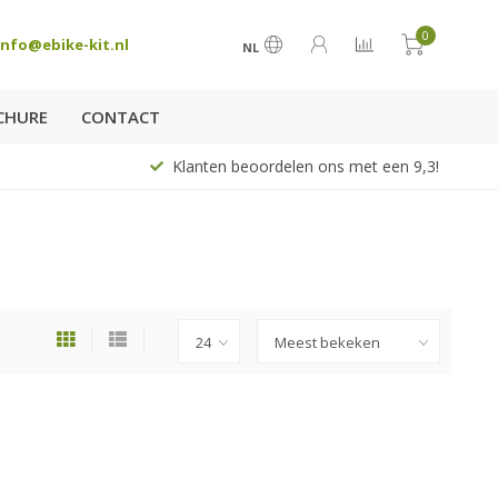
0
info@ebike-kit.nl
NL
CHURE
CONTACT
Klanten beoordelen ons met een 9,3!