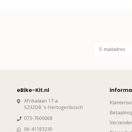
eBike-Kit.nl
informa
Afrikalaan 17-a
Klantense
5232DB 's-Hertogenbosch
Betaalmog
073-7600068
Verzende
06-41183230