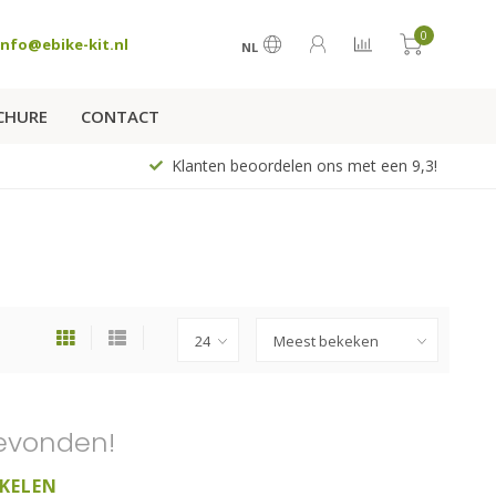
0
info@ebike-kit.nl
NL
CHURE
CONTACT
Klanten beoordelen ons met een 9,3!
evonden!
KELEN