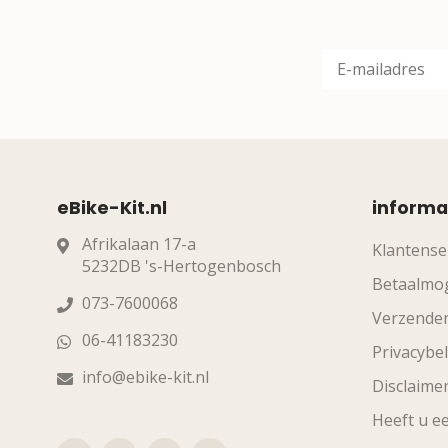
eBike-Kit.nl
informa
Afrikalaan 17-a
Klantense
5232DB 's-Hertogenbosch
Betaalmog
073-7600068
Verzende
06-41183230
Privacybel
info@ebike-kit.nl
Disclaime
Heeft u ee