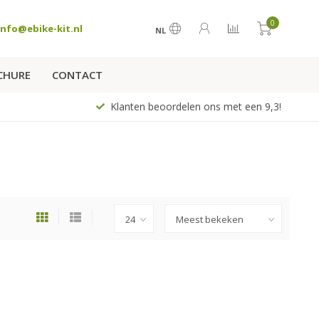
0
info@ebike-kit.nl
NL
CHURE
CONTACT
Klanten beoordelen ons met een 9,3!