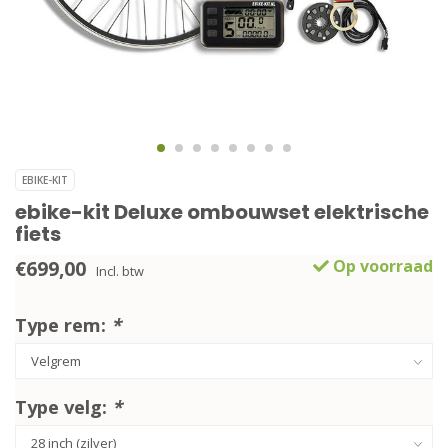
EBIKE-KIT
ebike-kit Deluxe ombouwset elektrische
fiets
€699,00
Op voorraad
Incl. btw
Type rem:
*
Type velg:
*