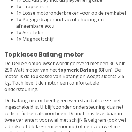
1x LCD-display incl. displayverlengkabel
1x Trapsensor
1x Losse motoronderbreker voor op de remkabel
1x Bagagedrager incl. accubehuizing en
afneembare accu
1x Acculader
1x Magneetschijf
Topklasse Bafang motor
De Deluxe ombouwset wordt geleverd met een 36 Volt -
250 Watt motor van het
topmerk Bafang
(8Fun). De
motor is de topklasse van Bafang en weegt slechts 2,5
kg. Toch levert de motor een comfortabele
ondersteuning.
De Bafang motor biedt geen weerstand als deze niet
ingeschakeld is. U blijft zonder ondersteuning dus net
zo licht fietsen als voorheen. De motor is leverbaar in
twee varianten; voorwiel met schijf- & velgrem (ook wel
v-brake of blokjesrem genoemd) of een voorwiel met