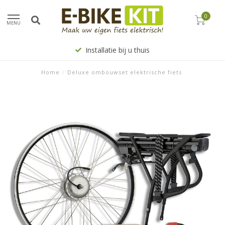
0
MENU
Installatie bij u thuis
Home
/
Deluxe ombouwset elektrische fiets