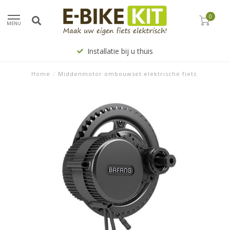
0
MENU
Installatie bij u thuis
Home
/
Middenmotor ombouwset elektrische fiets