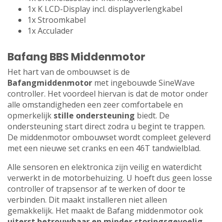
1x K LCD-Display incl. displayverlengkabel
1x Stroomkabel
1x Acculader
Bafang BBS Middenmotor
Het hart van de ombouwset is de
Bafang
middenmotor
met ingebouwde SineWave
controller. Het voordeel hiervan is dat de motor onder
alle omstandigheden een zeer comfortabele en
opmerkelijk
stille ondersteuning
biedt. De
ondersteuning start direct zodra u begint te trappen.
De middenmotor ombouwset wordt compleet geleverd
met een nieuwe set cranks en een 46T tandwielblad.
Alle sensoren en elektronica zijn veilig en waterdicht
verwerkt in de motorbehuizing. U hoeft dus geen losse
controller of trapsensor af te werken of door te
verbinden. Dit maakt installeren niet alleen
gemakkelijk. Het maakt de Bafang middenmotor ook
uiterst betrouwbaar en minder storingsgevoelig
.