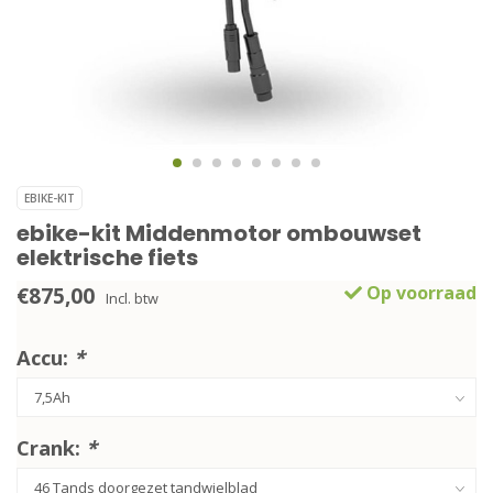
EBIKE-KIT
ebike-kit Middenmotor ombouwset
elektrische fiets
€875,00
Op voorraad
Incl. btw
Accu:
*
Crank:
*