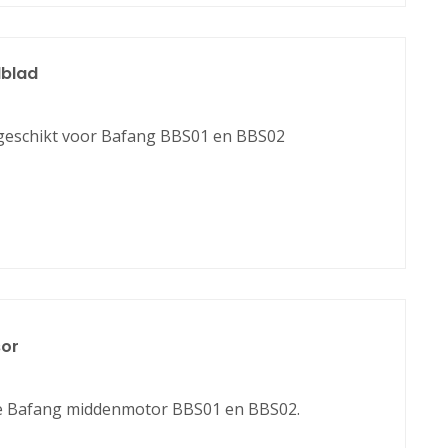
lblad
s geschikt voor Bafang BBS01 en BBS02
sor
e Bafang middenmotor BBS01 en BBS02.