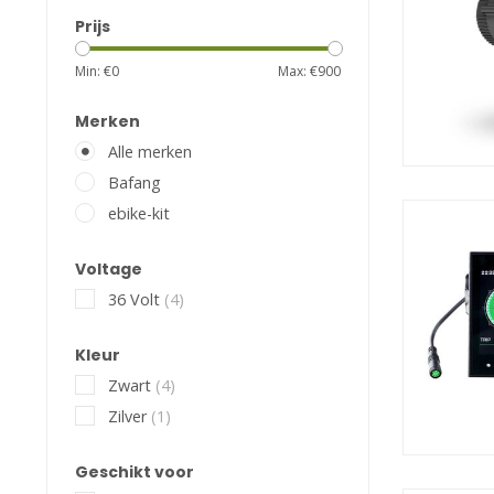
Prijs
Min: €
0
Max: €
900
Merken
Alle merken
Bafang
ebike-kit
Voltage
36 Volt
(4)
Kleur
Zwart
(4)
Zilver
(1)
Geschikt voor