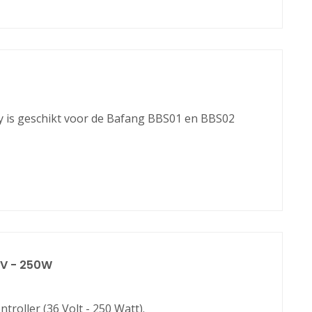
ay is geschikt voor de Bafang BBS01 en BBS02
6V - 250W
oller (36 Volt - 250 Watt).