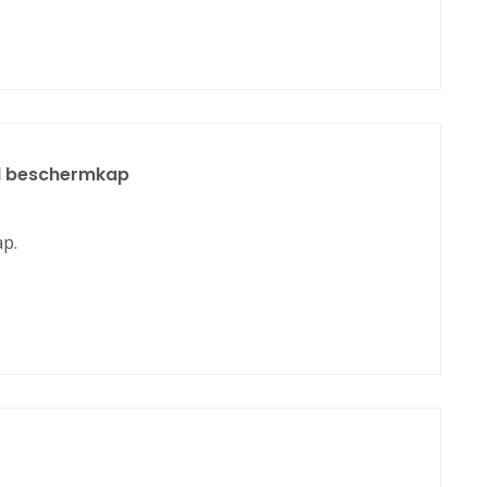
l beschermkap
p.