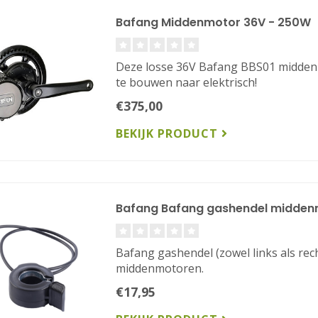
Bafang Middenmotor 36V - 250W
Deze losse 36V Bafang BBS01 middenm
te bouwen naar elektrisch!
€375,00
BEKIJK PRODUCT
Bafang Bafang gashendel midden
Bafang gashendel (zowel links als rech
middenmotoren.
€17,95