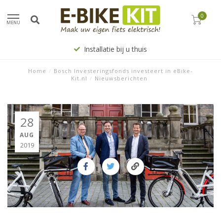
0
MENU
Installatie bij u thuis
Home
/
Bosch Investeringsfonds investeert in eBike-
Kit.nl
/
Nieuwsberichten
28
AUG
2019