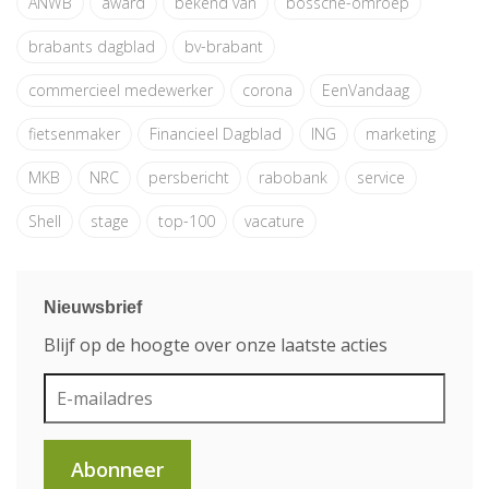
ANWB
award
bekend van
bossche-omroep
brabants dagblad
bv-brabant
commercieel medewerker
corona
EenVandaag
fietsenmaker
Financieel Dagblad
ING
marketing
MKB
NRC
persbericht
rabobank
service
Shell
stage
top-100
vacature
Nieuwsbrief
Blijf op de hoogte over onze laatste acties
Abonneer