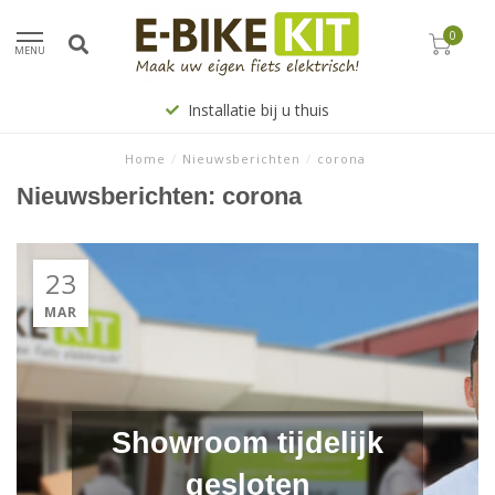
0
MENU
Installatie bij u thuis
Home
/
Nieuwsberichten
/
corona
Nieuwsberichten: corona
23
MAR
Showroom tijdelijk
gesloten