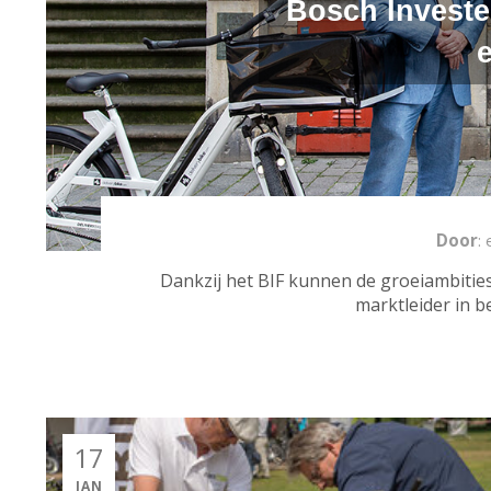
Bosch Investe
e
Door
:
Dankzij het BIF kunnen de groeiambiti
marktleider in b
17
JAN