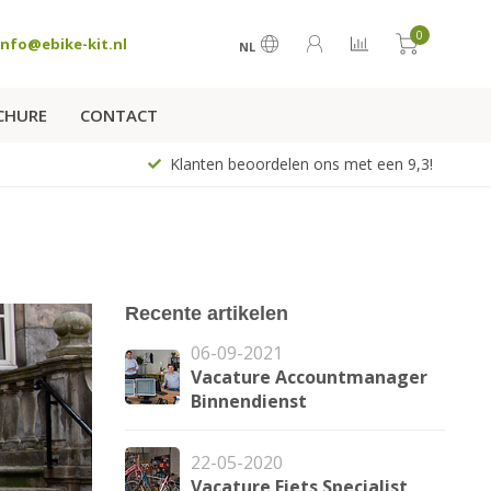
0
info@ebike-kit.nl
NL
CHURE
CONTACT
Klanten beoordelen ons met een 9,3!
Recente artikelen
06-09-2021
Vacature Accountmanager
Binnendienst
22-05-2020
Vacature Fiets Specialist