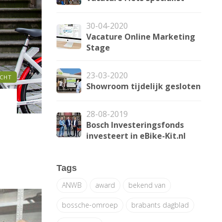
30-04-2020
Vacature Online Marketing
Stage
23-03-2020
ICHT
Showroom tijdelijk gesloten
28-08-2019
Bosch Investeringsfonds
investeert in eBike-Kit.nl
Tags
ANWB
award
bekend van
bossche-omroep
brabants dagblad