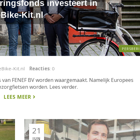
ringsfonds investeert in
Bike-Kit.nl
PERSBER
 eBike-Kit.nl
Reacties
: 0
es van FENEF BV worden waargemaakt. Namelijk Europees
ezorgfietsen worden. Lees verder.
LEES MEER
21
JUN