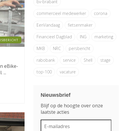
bv-brabant
commercieel medewerker
corona
EenVandaag
fietsenmaker
Financieel Dagblad
ING
marketing
RSBERICHT
MKB
NRC
persbericht
rabobank
service
Shell
stage
n eBike-
top-100
vacature
 ...
Nieuwsbrief
Blijf op de hoogte over onze
laatste acties