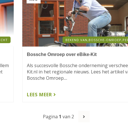
ICHT
BEKEND VAN,
BOSSCHE-OMROEP,
PE
Bossche Omroep over eBike-Kit
illem
Als succesvolle Bossche onderneming verschee
et
Kit.nl in het regionale nieuws. Lees het artikel 
Bossche Omroep....
LEES MEER
Pagina
1
van 2