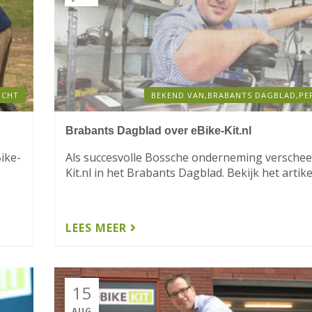
ICHT
BEKEND VAN,
BRABANTS DAGBLAD,
PE
Brabants Dagblad over eBike-Kit.nl
ike-
Als succesvolle Bossche onderneming verschee
Kit.nl in het Brabants Dagblad. Bekijk het artikel.
LEES MEER
15
AUG