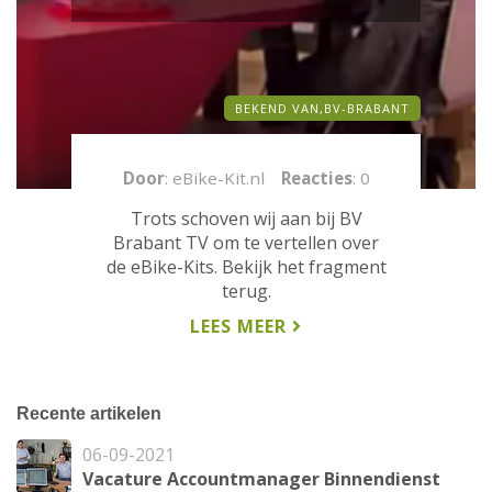
BEKEND VAN,
BV-BRABANT
Door
: eBike-Kit.nl
Reacties
: 0
Trots schoven wij aan bij BV
Brabant TV om te vertellen over
de eBike-Kits. Bekijk het fragment
terug.
LEES MEER
Recente artikelen
06-09-2021
Vacature Accountmanager Binnendienst