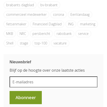
brabants dagblad
bv-brabant
commercieel medewerker
corona
EenVandaag
fietsenmaker
Financieel Dagblad
ING
marketing
MKB
NRC
persbericht
rabobank
service
Shell
stage
top-100
vacature
Nieuwsbrief
Blijf op de hoogte over onze laatste acties
Abonneer