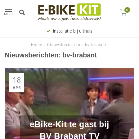
0
MENU
Installatie bij u thuis
Home
/
Nieuwsberichten
/
bv-brabant
Nieuwsberichten: bv-brabant
18
APR
eBike-Kit te gast bij
BV Brabant TV