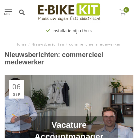
0
MENU
Installatie bij u thuis
Home
/
Nieuwsberichten
/
commercieel medewerker
Nieuwsberichten: commercieel
medewerker
06
SEP
Vacature
Accountmanager