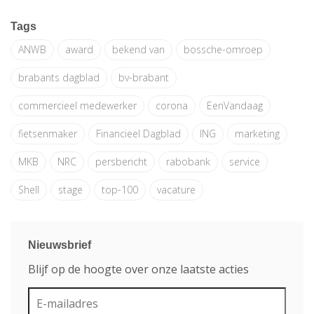
Tags
ANWB
award
bekend van
bossche-omroep
brabants dagblad
bv-brabant
commercieel medewerker
corona
EenVandaag
fietsenmaker
Financieel Dagblad
ING
marketing
MKB
NRC
persbericht
rabobank
service
Shell
stage
top-100
vacature
Nieuwsbrief
Blijf op de hoogte over onze laatste acties