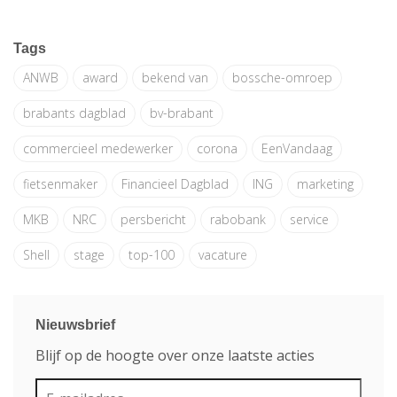
Tags
ANWB
award
bekend van
bossche-omroep
brabants dagblad
bv-brabant
commercieel medewerker
corona
EenVandaag
fietsenmaker
Financieel Dagblad
ING
marketing
MKB
NRC
persbericht
rabobank
service
Shell
stage
top-100
vacature
Nieuwsbrief
Blijf op de hoogte over onze laatste acties