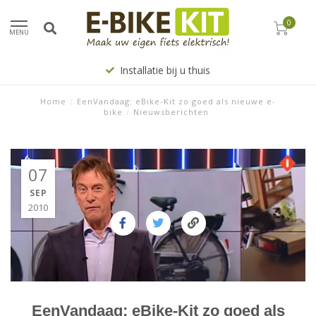
0
MENU
Installatie bij u thuis
Home
/
EenVandaag: eBike-Kit zo goed als nieuwe e-
bike
/
Nieuwsberichten
07
SEP
2010
EenVandaag: eBike-Kit zo goed als